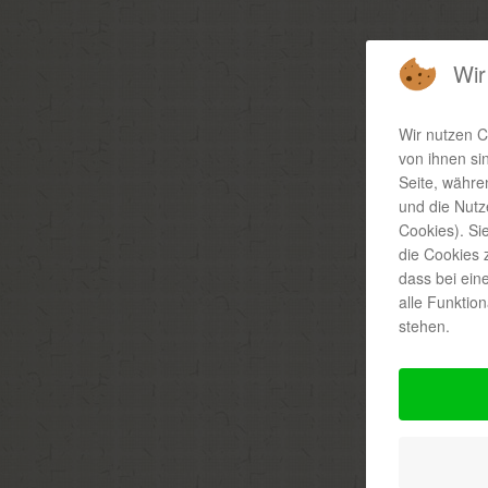
Wir
Wir nutzen C
von ihnen sin
Seite, währe
und die Nutz
Cookies). Si
die Cookies 
dass bei ein
alle Funktion
stehen.